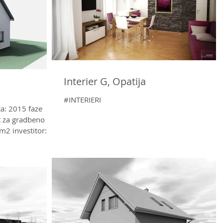
Interier G, Opatija
#INTERIERI
ta: 2015 faze
kt za gradbeno
2 investitor:...