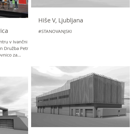
Hiše V, Ljubljana
ica
#STANOVANJSKI
ntru v Ivančni
in Družba Petrol
vnico za...